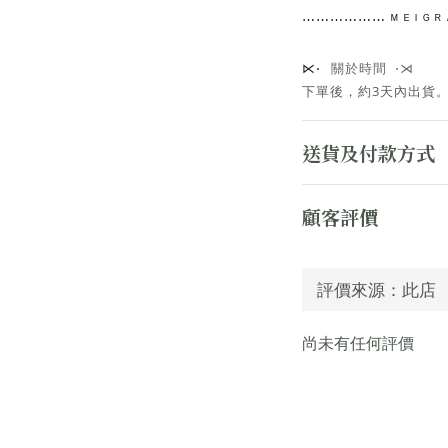
⋯⋯
⋯⋯⋯⋯
ᴹ ᴱ ᴵ ᴳ
關於時間 ⋅⋊
⋉⋅
下單後，約3天內出貨
送貨及付款方式
顧客評價
尚未有任何評價