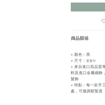
商品描述
⋆ 顏色：黑
⋆ 尺寸：
更新中
⋆ 來自進口高品質
料及進口金屬綴飾
髮飾
⋆ 特點：每一款手
處，可微調鬆緊度