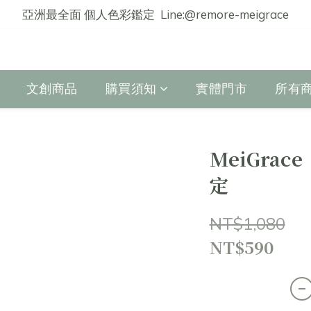
亞洲最全面 個人色彩鑑定  Line:@remore-meigrace
文創商品
購買須知
實體門市
所有
MeiGrac
定
NT$1,080
NT$590