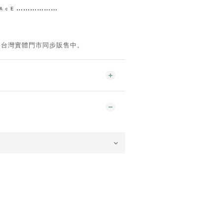
 ᴿ ᴬ ᶜ ᴱ ⋯⋯⋯⋯
⋯⋯
。台灣實體門市同步販售中。