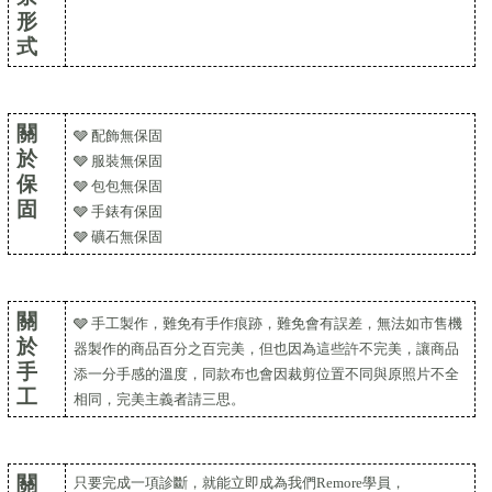
形
式
關
🩶 配飾無保固
於
🩶 服裝無保固
保
🩶 包包無保固
固
🩶 手錶有保固
🩶 礦石無保固
關
🩶 手工製作，難免有手作痕跡，難免會有誤差，無法如市售機
於
器製作的商品百分之百完美，但也因為這些許不完美，讓商品
手
添一分手感的溫度，同款布也會因裁剪位置不同與原照片不全
工
相同，完美主義者請三思。
關
只要完成一項診斷，就能立即成為我們Remore學員，