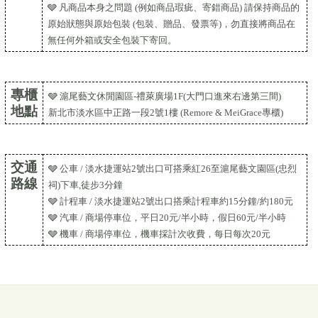
🩶 凡商品本身之問題 (例如商品瑕疵、寄錯商品) 請保持商品的
原始狀態與原始包裝 (包裝、贈品、發票等)，勿直接將商品在
無任何外箱或安全包裝下寄回。
專櫃
🩶 滬尾藝文休閒園區-禮萊廣場1F(大門口進來右邊第三間)
地點
新北市淡水區中正路一段2號1樓 (Remore & MeiGrace專櫃)
交通
🩶 公車 / 淡水捷運站2號出口可搭乘紅26至滬尾藝文園區(忠烈
路線
祠)下車,徒步3分鐘
🩶 計程車 / 淡水捷運站2號出口搭乘計程車約15分鐘/約180元
🩶 汽車 / 商場停車位，平日20元/半小時，假日60元/半小時
🩶 機車 / 商場停車位，機車採計次收費，每日每次20元