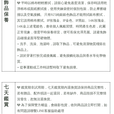
飾
🩶 平時以棉布輕輕擦拭，請留心避免過度清潔，保存時請用乾
品
淨棉布或面紙擦拭後，使用夾鍊袋密封個別包裝，防止摩擦碰
保
撞以及空氣接觸。 只有925純銀銀色飾品才能用拭銀布擦拭，
養
其它請用棉布擦拭。IP玫瑰金、IP金色、IP黑鈦、14K玫瑰金、
14K金上述電鍍色，會依個人佩戴習慣、時間產生色差，此屬
正常現象，僅需平時保養得宜，便可長保光澤亮麗。請避免飾
品碰撞桌面等堅硬物體。
⋆ 洗手、洗澡、泡湯時，請取下飾品，可避免清潔物質殘留在
飾品上。
⋆ 請於穿著打扮完成後佩戴，避免接觸化妝品與香水等化學物
質。
⋆ 從事運動或工作時請暫時取下避免損壞。
七
🩶 鑑賞期非試用期，七天鑑賞期內退換貨請保持商品完整性，
天
若有贈品、配件煩請一起退回，若有缺件、商品毀損不完整情
鑑
況發生，恕無法退換貨。
賞
🩶 為了保障雙方權益，會錄影包貨，收到商品請立即打開，如
有問題請聯繫LINE客服協助處理