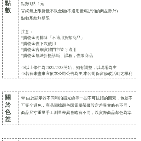
點
點數1點=1元
數
官網無上限折抵
不限金額(不適用優惠折扣的商品除外)
點數系統無期限
注意：
*
購物金
將排除「不適用折扣商品」
*購物金僅下次
使用
*購物金官網實體門市皆可適用
*購物金無法折抵診斷、課程，僅限商品
※以上條件為2025/2/28開始，如有調整，以現場為主
※若有未盡事宜依本公司公告為主,本公司保留修改活動之權利
關
🩶 由於顯示器不同和拍攝光線等一些不可抗拒的因素，色差不
於
可完全避免，商品圖檔顏色因電腦螢幕設定差異會略有不同，
色
商品尺寸重量手工測量差異會略有不同，以實際商品顏色為準
差