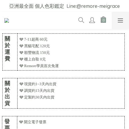
亞洲最全面 個人色彩鑑定  Line:@remore-meigrace
關
🩶 7-11超商 60元
於
🩶 黑貓宅配 120元
運
🩶 順豐物流 150元
費
🩶 櫃上自取 0元
🩶 Remore學員首次免運
關
🩶 現貨約1~3天內出貨
於
🩶 調貨約15天內出貨
出
🩶 定製約30天內出貨
貨
發
🩶 開立電子發票
票