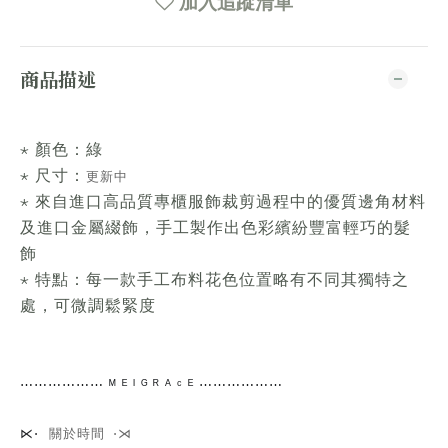
加入追蹤清單
商品描述
⋆ 顏色：綠
⋆ 尺寸：
更新中
⋆ 來自進口高品質專櫃服飾裁剪過程中的優質邊角材料
及進口金屬綴飾，手工製作出色彩繽紛豐富輕巧的髮
飾
⋆ 特點：每一款手工布料花色位置略有不同其獨特之
處，可微調鬆緊度
⋯⋯
⋯⋯⋯⋯
ᴹ ᴱ ᴵ ᴳ ᴿ ᴬ ᶜ ᴱ ⋯⋯⋯⋯
⋯⋯
關於時間 ⋅⋊
⋉⋅