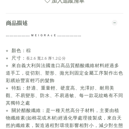
加入追蹤清單
商品描述
⋯⋯
⋯⋯⋯⋯
ᴹ ᴱ ᴵ ᴳ ᴿ ᴬ ᶜ ᴱ ⋯⋯⋯⋯
⋯⋯
⋆ 顏色：棕
⋆ 尺寸：
長2.6 寬2.6 厚1.2公分
⋆ 來自義大利與法國進口高品質醋酸纖維材料經過多
道手工，從切割、塑形、拋光到固定金屬工序製作出色
彩繽紛豐富輕巧的髮飾
⋆ 特點：舒適、重量輕、硬度高、光澤好、耐用美
觀、不易變形、防水、不易過敏、每一款花紋略有不同
其獨特之處
⋆ 關於醋酸纖維：是一種天然高分子材料，主要由植
物纖維素(如棉花或木材)經過化學處理後製成，來自天
然的纖維素，製造過程對環境影響相對小，減少對生態