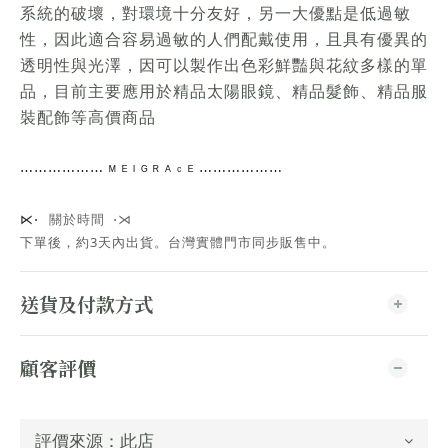
系統的破壞，對環境十分友好，另一大優點是低過敏
性，因此適合容易過敏的人們配戴使用，且具有優異的
透明性與光澤，因可以製作出色彩鮮豔與花紋多樣的單
品，目前主要應用於精品太陽眼鏡、精品髮飾、精品服
裝配飾等高價商品
⋯⋯
⋯⋯⋯⋯
ᴹ ᴱ ᴵ ᴳ ᴿ ᴬ ᶜ ᴱ ⋯⋯⋯⋯
⋯⋯
關於時間 ⋅⋊
⋉⋅
下單後，約3天內出貨
。台灣實體門市同步販售中。
送貨及付款方式
顧客評價