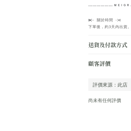
⋯⋯
⋯⋯⋯⋯
ᴹ ᴱ ᴵ ᴳ
關於時間 ⋅⋊
⋉⋅
下單後，約3天內出貨
送貨及付款方式
顧客評價
尚未有任何評價