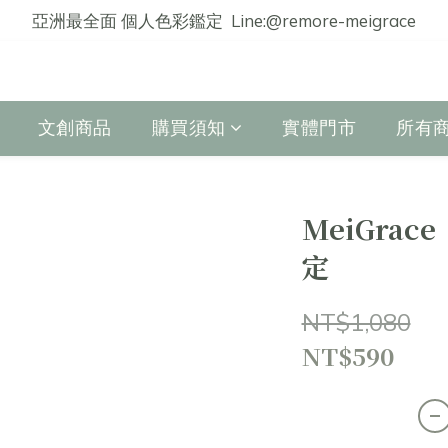
亞洲最全面 個人色彩鑑定  Line:@remore-meigrace
文創商品
購買須知
實體門市
所有
MeiGrac
定
NT$1,080
NT$590