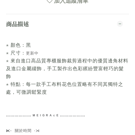
加入追蹤清單
商品描述
⋆ 顏色：黑
⋆ 尺寸：
更新中
⋆ 來自進口高品質專櫃服飾裁剪過程中的優質邊角材料
及進口金屬綴飾，手工製作出色彩繽紛豐富輕巧的髮
飾
⋆ 特點：每一款手工布料花色位置略有不同其獨特之
處，可微調鬆緊度
⋯⋯
⋯⋯⋯⋯
ᴹ ᴱ ᴵ ᴳ ᴿ ᴬ ᶜ ᴱ ⋯⋯⋯⋯
⋯⋯
關於時間 ⋅⋊
⋉⋅