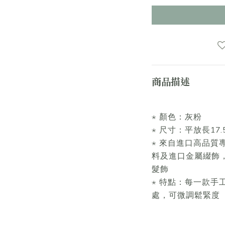
商品描述
⋆ 顏色：灰粉
⋆ 尺寸：平放長17.5 
⋆ 來自進口高品質
料及進口金屬綴飾
髮飾
⋆ 特點：每一款手
處，可微調鬆緊度