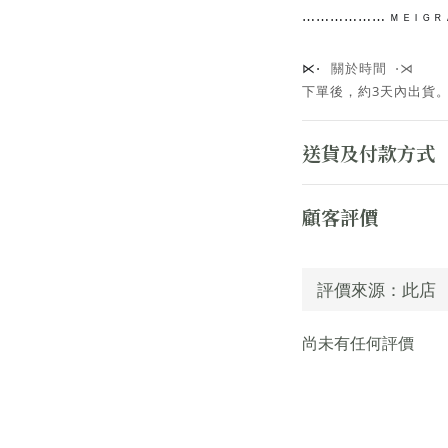
⋯⋯
⋯⋯⋯⋯
ᴹ ᴱ ᴵ ᴳ
關於時間 ⋅⋊
⋉⋅
下單後，約3天內出貨
送貨及付款方式
顧客評價
尚未有任何評價