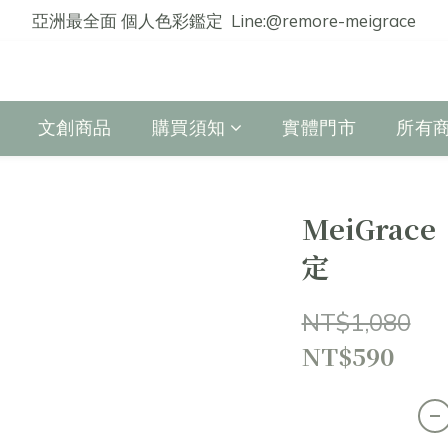
亞洲最全面 個人色彩鑑定  Line:@remore-meigrace
文創商品
購買須知
實體門市
所有
MeiGrac
定
NT$1,080
NT$590