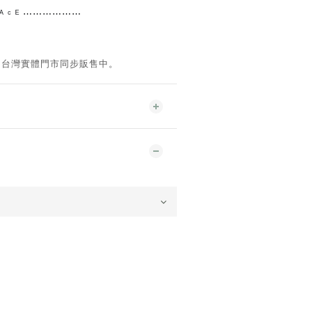
 ᴿ ᴬ ᶜ ᴱ ⋯⋯⋯⋯
⋯⋯
。台灣實體門市同步販售中。