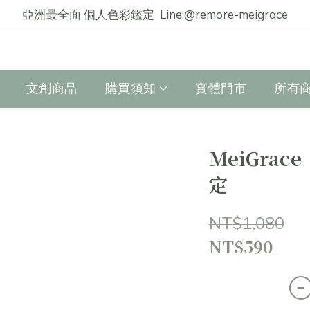
亞洲最全面 個人色彩鑑定  Line:@remore-meigrace
文創商品
購買須知
實體門市
所有
MeiGrac
定
NT$1,080
NT$590