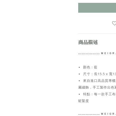
商品描述
⋯⋯
⋯⋯⋯⋯
ᴹ ᴱ ᴵ ᴳ
顏色：藍
⋆
尺寸：
長15.5 x 寬1
⋆
來自進口高品質專櫃
⋆
屬綴飾，手工
製作出色
特點：每一款手工布
⋆
鬆緊度
⋯⋯
⋯⋯⋯⋯
ᴹ ᴱ ᴵ ᴳ