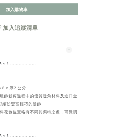
加入購物車
加入追蹤清單
 ᴿ ᴬ ᶜ ᴱ ⋯⋯⋯⋯
⋯⋯
3.8 x 厚2 公分
服飾裁剪過程中的優質邊角材料及進口金
彩繽紛豐富輕巧的髮飾
料花色位置略有不同其獨特之處，可微調
 ᴿ ᴬ ᶜ ᴱ ⋯⋯⋯⋯
⋯⋯