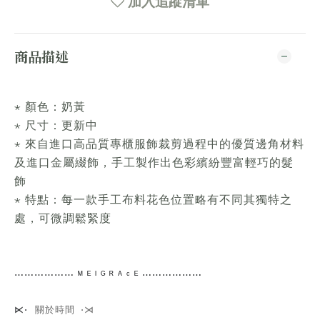
加入追蹤清單
商品描述
⋆ 顏色：奶黃
⋆ 尺寸：更新中
⋆ 來自進口高品質專櫃服飾裁剪過程中的優質邊角材料
及進口金屬綴飾，手工製作出色彩繽紛豐富輕巧的髮
飾
⋆ 特點：每一款手工布料花色位置略有不同其獨特之
處，可微調鬆緊度
⋯⋯
⋯⋯⋯⋯
ᴹ ᴱ ᴵ ᴳ ᴿ ᴬ ᶜ ᴱ ⋯⋯⋯⋯
⋯⋯
關於時間 ⋅⋊
⋉⋅