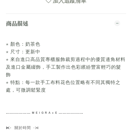
加入追蹤清單
商品描述
⋆ 顏色：奶茶色
⋆ 尺寸：更新中
⋆ 來自進口高品質專櫃服飾裁剪過程中的優質邊角材料
及進口金屬綴飾，手工製作出色彩繽紛豐富輕巧的髮
飾
⋆ 特點：每一款手工布料花色位置略有不同其獨特之
處，可微調鬆緊度
⋯⋯
⋯⋯⋯⋯
ᴹ ᴱ ᴵ ᴳ ᴿ ᴬ ᶜ ᴱ ⋯⋯⋯⋯
⋯⋯
關於時間 ⋅⋊
⋉⋅