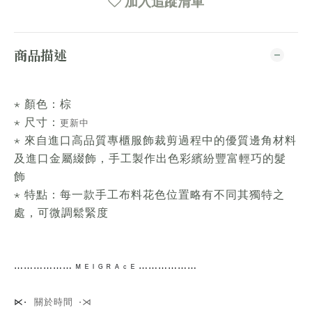
加入追蹤清單
商品描述
⋆ 顏色：棕
⋆ 尺寸：
更新中
⋆ 來自進口高品質專櫃服飾裁剪過程中的優質邊角材料
及進口金屬綴飾，手工製作出色彩繽紛豐富輕巧的髮
飾
⋆ 特點：每一款手工布料花色位置略有不同其獨特之
處，可微調鬆緊度
⋯⋯
⋯⋯⋯⋯
ᴹ ᴱ ᴵ ᴳ ᴿ ᴬ ᶜ ᴱ ⋯⋯⋯⋯
⋯⋯
關於時間 ⋅⋊
⋉⋅