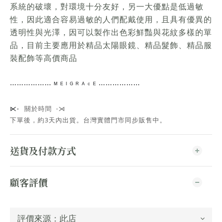
系統的破壞，對環境十分友好，另一大優點是低過敏
性，因此適合容易過敏的人們配戴使用，且具有優異的
透明性與光澤，因可以製作出色彩鮮豔與花紋多樣的單
品，目前主要應用於精品太陽眼鏡、精品髮飾、精品服
裝配飾等高價商品
⋯⋯
⋯⋯⋯⋯
ᴹ ᴱ ᴵ ᴳ ᴿ ᴬ ᶜ ᴱ ⋯⋯⋯⋯
⋯⋯
關於時間 ⋅⋊
⋉⋅
下單後，約3天內出貨
。台灣實體門市同步販售中。
送貨及付款方式
顧客評價