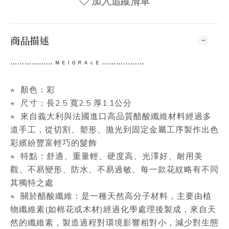
加入追蹤清單
商品描述
⋯⋯
⋯⋯⋯⋯
ᴹ ᴱ ᴵ ᴳ ᴿ ᴬ ᶜ ᴱ ⋯⋯⋯⋯
⋯⋯
⋆ 顏色：彩
⋆ 尺寸：長2.5 寬2.5 厚1.1公分
⋆ 來自義大利與法國進口高品質醋酸纖維材料經過多
道手工，從切割、塑形、拋光到固定金屬工序製作出色
彩繽紛豐富輕巧的髮飾
⋆ 特點：舒適、重量輕、硬度高、光澤好、耐用美
觀、不易變形、防水、不易過敏、每一款花紋略有不同
其獨特之處
⋆ 關於醋酸纖維：是一種天然高分子材料，主要由植
物纖維素(如棉花或木材)經過化學處理後製成，來自天
然的纖維素，製造過程對環境影響相對小，減少對生態