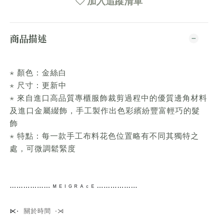
加入追蹤清單
商品描述
⋆ 顏色：金絲白
⋆ 尺寸：更新中
⋆ 來自進口高品質專櫃服飾裁剪過程中的優質邊角材料
及進口金屬綴飾，手工製作出色彩繽紛豐富輕巧的髮
飾
⋆ 特點：每一款手工布料花色位置略有不同其獨特之
處，可微調鬆緊度
⋯⋯
⋯⋯⋯⋯
ᴹ ᴱ ᴵ ᴳ ᴿ ᴬ ᶜ ᴱ ⋯⋯⋯⋯
⋯⋯
關於時間 ⋅⋊
⋉⋅