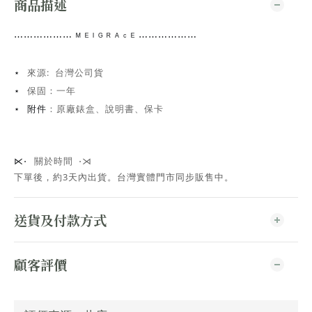
商品描述
⋯⋯
⋯⋯⋯⋯
ᴹ ᴱ ᴵ ᴳ ᴿ ᴬ ᶜ ᴱ ⋯⋯⋯⋯
⋯⋯
來源: 台灣公司貨
⋆
保固：一年
⋆
：原廠錶盒、說明書、保卡
⋆ 附件
關於時間 ⋅⋊
⋉⋅
下單後，約3天內出貨
。台灣實體門市同步販售中。
送貨及付款方式
顧客評價