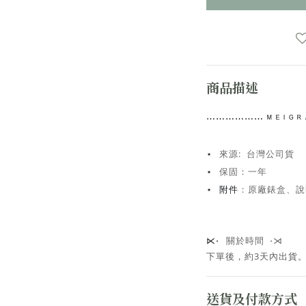
商品描述
⋯⋯
⋯⋯⋯⋯
ᴹ ᴱ ᴵ ᴳ
來源: 台灣公司貨
⋆
保固：一年
⋆
：原廠錶盒、說
⋆ 附件
關於時間 ⋅⋊
⋉⋅
下單後，約3天內出貨
送貨及付款方式