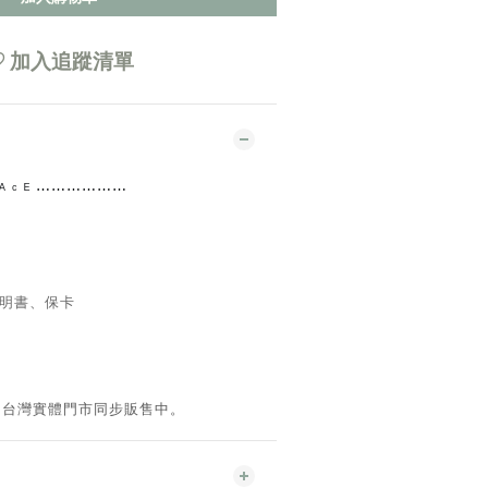
加入追蹤清單
 ᴿ ᴬ ᶜ ᴱ ⋯⋯⋯⋯
⋯⋯
明書、保卡
。台灣實體門市同步販售中。