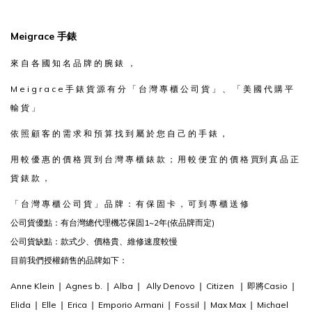
Meigrace 手錶
來 自 各 國 知 名 品 牌 的 腕 錶 ，
M e i g r a c e 手 錶 貨 源 有 分 「 台 灣 專 櫃 公 司 貨 」 、 「 美 國 代 購 平
輸 貨 」
依 照 顧 客 的 需 求 和 預 算 找 到 屬 於 您 自 己 的 手 錶 ，
用 較 優 惠 的 價 格 買 到 台 灣 專 櫃 錶 款 ； 用 較 便 宜 的 價 格 買到 真 品 正
貨 錶 款 ，
「 台 灣 專 櫃 公 司 貨 」 品 牌 ： 有 保 固 卡 ， 可 到 專 櫃 送 修
公司貨優點：有台灣總代理機芯保固1~2年(依品牌而定)
公司貨缺點：款式少、價格貴、維修速度較慢
目前我們授權銷售的品牌如下：
Anne Klein
❘
Agnes b.
❘ Alba ❘ Ally Denovo ❘ Citizen
❘ 即將Casio
❘
Elida ❘ Elle ❘ Erica ❘ Emporio Armani
❘
Fossil ❘ Max Max ❘ Michael