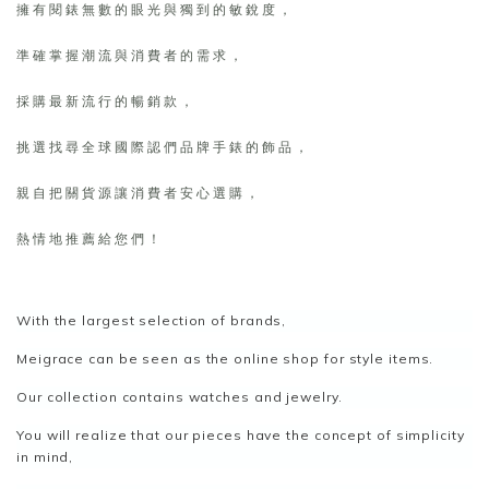
擁 有 閱 錶 無 數 的 眼 光 與 獨 到 的 敏 銳 度 ，
準 確 掌 握 潮 流 與 消 費 者 的 需 求 ，
採 購 最 新 流 行 的 暢 銷 款 ，
挑 選 找 尋 全 球 國 際 認 們 品 牌 手 錶 的 飾 品 ，
親 自 把 關 貨 源 讓 消 費 者 安 心 選 購 ，
熱 情 地 推 薦 給 您 們 ！
With the largest selection of brands,
Meigrace can be seen as the online shop for style items.
Our collection contains watches and jewelry.
You will realize that our pieces have the concept of simplicity
in mind,