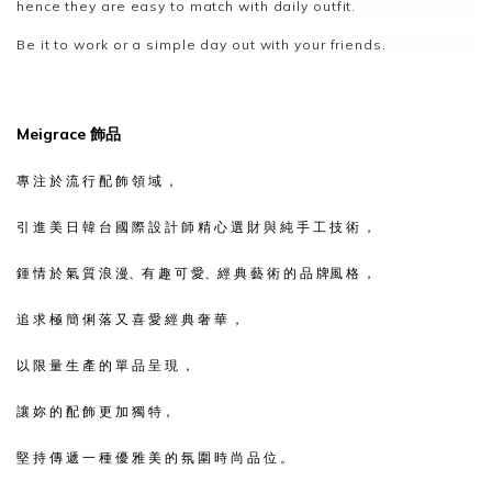
hence they are easy to match with daily outfit.
Be it to work or a simple day out with your friends.
Meigrace 飾品
專 注 於 流 行 配 飾 領 域 ，
引 進 美 日 韓 台 國 際 設 計 師 精 心 選 財 與 純 手 工 技 術 ，
鍾 情 於 氣 質 浪 漫、有 趣 可 愛、經 典 藝 術 的 品 牌風 格 ，
追 求 極 簡 俐 落 又 喜 愛 經 典 奢 華 ，
以 限 量 生 產 的 單 品 呈 現 ，
讓 妳 的 配 飾 更 加 獨 特，
堅 持 傳 遞 一 種 優 雅 美 的 氛 圍 時 尚 品 位 。