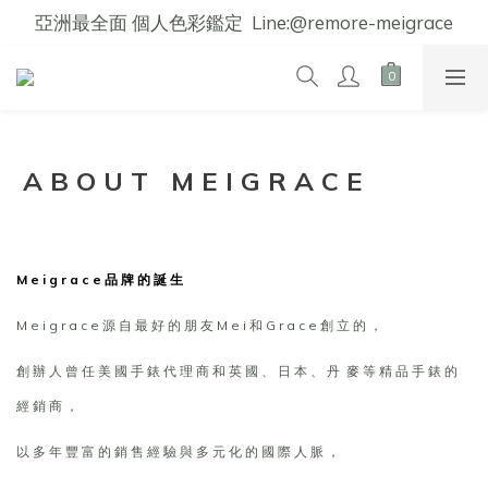
亞洲最全面 個人色彩鑑定  Line:@remore-meigrace
A B O U T M E I G R A C E
M e i g r a c e 品 牌 的 誕 生
M e i g r a c e 源 自 最 好 的 朋 友 M e i 和 G r a c e 創 立 的 ，
創 辦 人 曾 任 美 國 手 錶 代 理 商 和 英 國 、 日 本 、 丹 麥 等 精 品 手 錶 的
經 銷 商 ，
以 多 年 豐 富 的 銷 售 經 驗 與 多 元 化 的 國 際 人 脈 ，