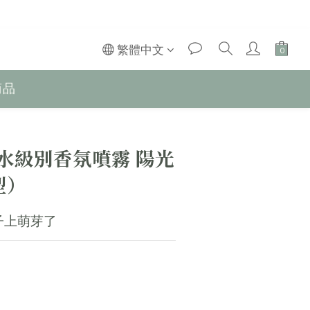
繁體中文
商品
香水級別香氛噴霧 陽光
型）
子上萌芽了