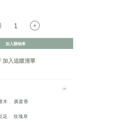
加入購物車
加入追蹤清單
檀木
廣藿香
、
梨花
玫瑰草
、