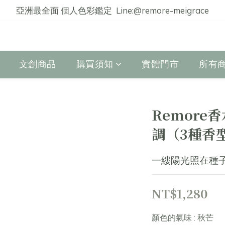
亞洲最全面 個人色彩鑑定  Line:@remore-meigrace
文創商品
購買須知
實體門市
所有
Remore
調（3種香
一縷陽光照在種
NT$1,280
顏色的氣味
: 秋芒