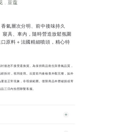
花
豆蔻
、
%，香氣層次分明、前中後味持久
發、寢具、車內，隨時營造放鬆氛圍
進口原料＋法國精細噴頭，精心特
拆封後恕不接受退換貨。
為保持商品衛生與香氣品質，
裝經拆封，視同使用。
出貨前均會檢查外觀完整，如外
為運送正常現象，非瑕疵範圍。
僅限商品本體破損或寄
商品三日內拍照聯繫客服。