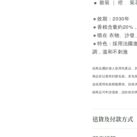
雛菊 ｜ 橙
菊
●
、
🔸效期：2030年
🔸香精含量約20
🔸噴在 衣物、沙
🔸特色：採用法國
調，溫和不刺激
此商品屬於個人使用性產品，
商品皆以透明封膜包裝。若包
盒或透明包裝輕微壓痕、刮痕
錯商品可申請退換，請於收到
送貨及付款方式