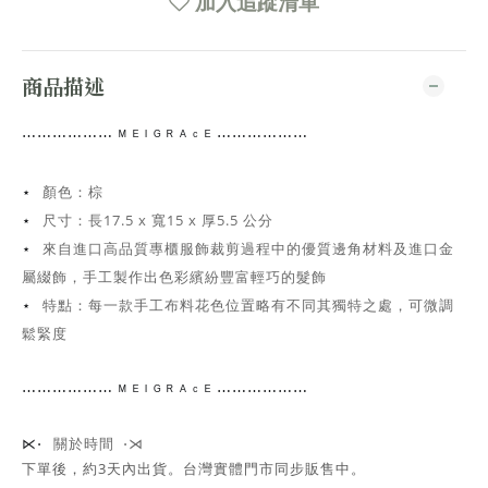
加入追蹤清單
商品描述
⋯⋯
⋯⋯⋯⋯
ᴹ ᴱ ᴵ ᴳ ᴿ ᴬ ᶜ ᴱ ⋯⋯⋯⋯
⋯⋯
顏色：棕
⋆
尺寸：
長17.5 x 寬15 x 厚5.5 公分
⋆
來自進口高品質專櫃服飾裁剪過程中的優質邊角材料及進口金
⋆
屬綴飾，手工
製作出色彩繽紛豐富輕巧的髮飾
特點：每一款手工布料花色位置略有不同其獨特之處，可微調
⋆
鬆緊度
⋯⋯
⋯⋯⋯⋯
ᴹ ᴱ ᴵ ᴳ ᴿ ᴬ ᶜ ᴱ ⋯⋯⋯⋯
⋯⋯
關於時間 ⋅⋊
⋉⋅
下單後，約3天內出貨
。台灣實體門市同步販售中。