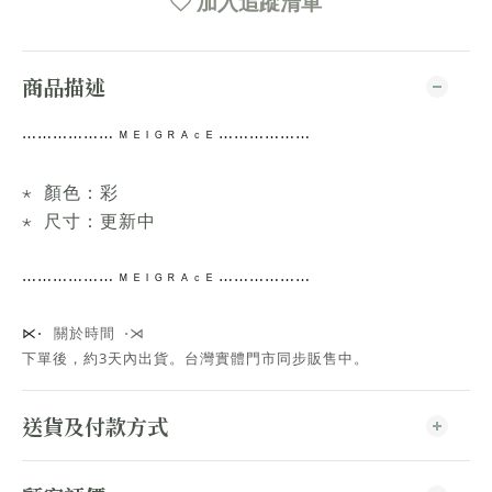
加入追蹤清單
商品描述
⋯⋯
⋯⋯⋯⋯
ᴹ ᴱ ᴵ ᴳ ᴿ ᴬ ᶜ ᴱ ⋯⋯⋯⋯
⋯⋯
⋆ 顏色：彩
⋆ 尺寸：更新中
⋯⋯
⋯⋯⋯⋯
ᴹ ᴱ ᴵ ᴳ ᴿ ᴬ ᶜ ᴱ ⋯⋯⋯⋯
⋯⋯
關於時間 ⋅⋊
⋉⋅
下單後，約3天內出貨
。台灣實體門市同步販售中。
送貨及付款方式