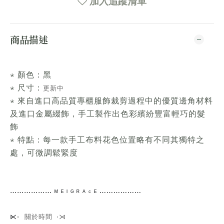
加入追蹤清單
商品描述
⋆ 顏色：黑
⋆ 尺寸：
更新中
⋆ 來自進口高品質專櫃服飾裁剪過程中的優質邊角材料
及進口金屬綴飾，手工製作出色彩繽紛豐富輕巧的髮
飾
⋆ 特點：每一款手工布料花色位置略有不同其獨特之
處，可微調鬆緊度
⋯⋯
⋯⋯⋯⋯
ᴹ ᴱ ᴵ ᴳ ᴿ ᴬ ᶜ ᴱ ⋯⋯⋯⋯
⋯⋯
關於時間 ⋅⋊
⋉⋅