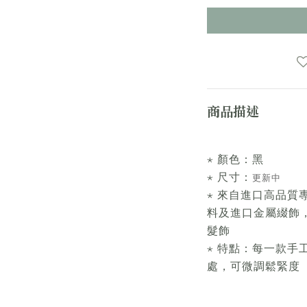
商品描述
⋆ 顏色：黑
⋆ 尺寸：
更新中
⋆ 來自進口高品質
料及進口金屬綴飾
髮飾
⋆ 特點：每一款手
處，可微調鬆緊度