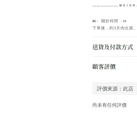
⋯⋯
⋯⋯⋯⋯
ᴹ ᴱ ᴵ ᴳ
關於時間 ⋅⋊
⋉⋅
下單後，約3天內出貨
送貨及付款方式
顧客評價
尚未有任何評價