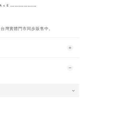
 ᴿ ᴬ ᶜ ᴱ ⋯⋯⋯⋯
⋯⋯
。台灣實體門市同步販售中。