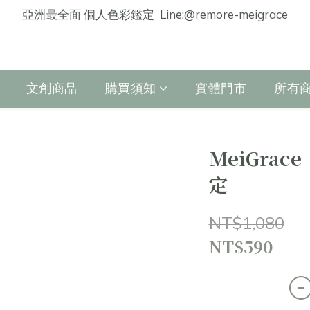
亞洲最全面 個人色彩鑑定  Line:@remore-meigrace
文創商品
購買須知
實體門市
所有
MeiGrac
定
NT$1,080
NT$590