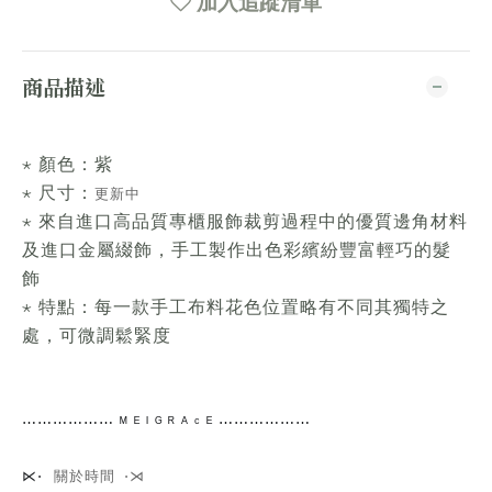
加入追蹤清單
商品描述
⋆ 顏色：紫
⋆ 尺寸：
更新中
⋆ 來自進口高品質專櫃服飾裁剪過程中的優質邊角材料
及進口金屬綴飾，手工製作出色彩繽紛豐富輕巧的髮
飾
⋆ 特點：每一款手工布料花色位置略有不同其獨特之
處，可微調鬆緊度
⋯⋯
⋯⋯⋯⋯
ᴹ ᴱ ᴵ ᴳ ᴿ ᴬ ᶜ ᴱ ⋯⋯⋯⋯
⋯⋯
關於時間 ⋅⋊
⋉⋅