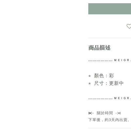
商品描述
⋯⋯
⋯⋯⋯⋯
ᴹ ᴱ ᴵ ᴳ
⋆ 顏色：彩
⋆ 尺寸：更新中
⋯⋯
⋯⋯⋯⋯
ᴹ ᴱ ᴵ ᴳ
關於時間 ⋅⋊
⋉⋅
下單後，約3天內出貨