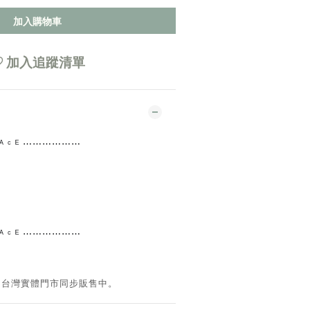
加入購物車
加入追蹤清單
 ᴿ ᴬ ᶜ ᴱ ⋯⋯⋯⋯
⋯⋯
 ᴿ ᴬ ᶜ ᴱ ⋯⋯⋯⋯
⋯⋯
。台灣實體門市同步販售中。