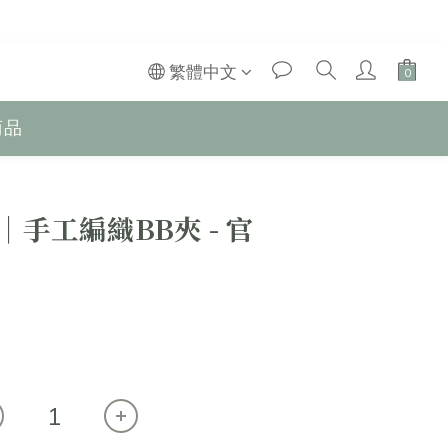
繁體中文
商品
e │手工編織BB夾 - 官