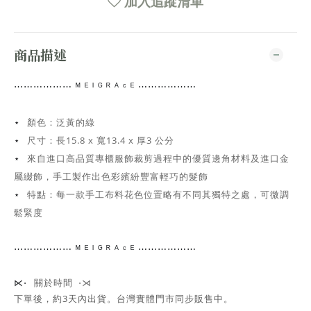
加入追蹤清單
商品描述
⋯⋯
⋯⋯⋯⋯
ᴹ ᴱ ᴵ ᴳ ᴿ ᴬ ᶜ ᴱ ⋯⋯⋯⋯
⋯⋯
顏色：泛黃的綠
⋆
尺寸：
長15.8 x 寬13.4 x 厚3 公分
⋆
來自進口高品質專櫃服飾裁剪過程中的優質邊角材料及進口金
⋆
屬綴飾，手工
製作出色彩繽紛豐富輕巧的髮飾
特點：每一款手工布料花色位置略有不同其獨特之處，可微調
⋆
鬆緊度
⋯⋯
⋯⋯⋯⋯
ᴹ ᴱ ᴵ ᴳ ᴿ ᴬ ᶜ ᴱ ⋯⋯⋯⋯
⋯⋯
關於時間 ⋅⋊
⋉⋅
下單後，約3天內出貨
。台灣實體門市同步販售中。