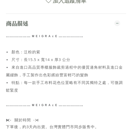
加入追蹤清單
商品描述
⋯⋯
⋯⋯⋯⋯
ᴹ ᴱ ᴵ ᴳ ᴿ ᴬ ᶜ ᴱ ⋯⋯⋯⋯
⋯⋯
顏色：泛粉的紫
⋆
尺寸：
長15.5 x 寬14 x 厚3 公分
⋆
來自進口高品質專櫃服飾裁剪過程中的優質邊角材料及進口金
⋆
屬綴飾，手工
製作出色彩繽紛豐富輕巧的髮飾
特點：每一款手工布料花色位置略有不同其獨特之處，可微調
⋆
鬆緊度
⋯⋯
⋯⋯⋯⋯
ᴹ ᴱ ᴵ ᴳ ᴿ ᴬ ᶜ ᴱ ⋯⋯⋯⋯
⋯⋯
關於時間 ⋅⋊
⋉⋅
下單後，約3天內出貨
。台灣實體門市同步販售中。