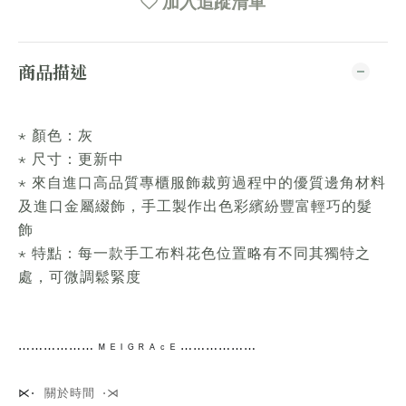
加入追蹤清單
商品描述
⋆ 顏色：灰
⋆ 尺寸：更新中
⋆ 來自進口高品質專櫃服飾裁剪過程中的優質邊角材料
及進口金屬綴飾，手工製作出色彩繽紛豐富輕巧的髮
飾
⋆ 特點：每一款手工布料花色位置略有不同其獨特之
處，可微調鬆緊度
⋯⋯
⋯⋯⋯⋯
ᴹ ᴱ ᴵ ᴳ ᴿ ᴬ ᶜ ᴱ ⋯⋯⋯⋯
⋯⋯
關於時間 ⋅⋊
⋉⋅