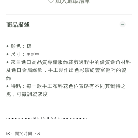
加入追蹤清單
商品描述
⋆ 顏色：棕
⋆ 尺寸：
更新中
⋆ 來自進口高品質專櫃服飾裁剪過程中的優質邊角材料
及進口金屬綴飾，手工製作出色彩繽紛豐富輕巧的髮
飾
⋆ 特點：每一款手工布料花色位置略有不同其獨特之
處，可微調鬆緊度
⋯⋯
⋯⋯⋯⋯
ᴹ ᴱ ᴵ ᴳ ᴿ ᴬ ᶜ ᴱ ⋯⋯⋯⋯
⋯⋯
關於時間 ⋅⋊
⋉⋅