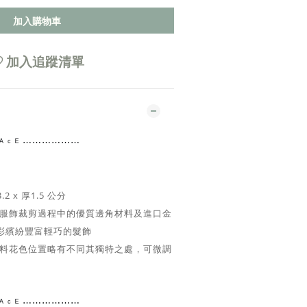
加入購物車
加入追蹤清單
 ᴿ ᴬ ᶜ ᴱ ⋯⋯⋯⋯
⋯⋯
3.2 x 厚1.5 公分
服飾裁剪過程中的優質邊角材料及進口金
彩繽紛豐富輕巧的髮飾
料花色位置略有不同其獨特之處，可微調
 ᴿ ᴬ ᶜ ᴱ ⋯⋯⋯⋯
⋯⋯