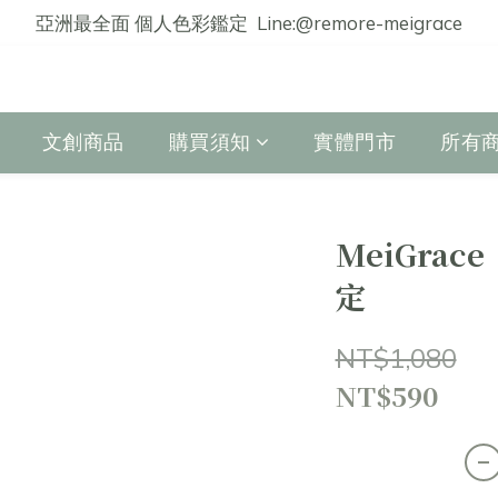
亞洲最全面 個人色彩鑑定  Line:@remore-meigrace
文創商品
購買須知
實體門市
所有
MeiGrac
定
NT$1,080
NT$590