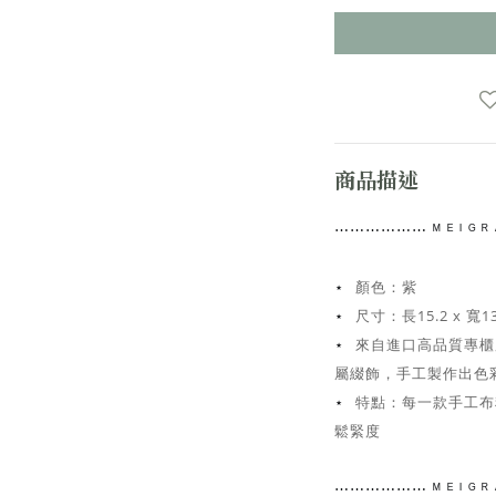
商品描述
⋯⋯
⋯⋯⋯⋯
ᴹ ᴱ ᴵ ᴳ
顏色：紫
⋆
尺寸：
長15.2 x 寬1
⋆
來自進口高品質專櫃
⋆
屬綴飾，手工
製作出色
特點：每一款手工布
⋆
鬆緊度
⋯⋯
⋯⋯⋯⋯
ᴹ ᴱ ᴵ ᴳ