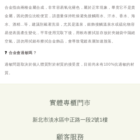
合金指由兩種金屬合成，非常容易氧化褪色，屬於正常現象，畢竟它不是貴
金屬，因此價位比較便宜，
請盡量保持乾燥避免接觸雨水、汗水、香水、海
水、酒精...等，建議別戴著洗澡，尤其是溫泉，銀飾接觸溫泉水或硫化物容
易使表面產生變化，平常使用完取下後，用軟布擦拭並存放於夾鏈袋中隔絕
空氣，請勿用拭銀布擦拭合金飾品，會導致電鍍表層加速脫落
。
❓
合金會過敏嗎 ?
過敏問題取決於個人體質對於材質的接受度，目前尚未有100%抗過敏的材
質。
實體專櫃門市
新北市淡水區中正路一段2號1樓
顧客服務