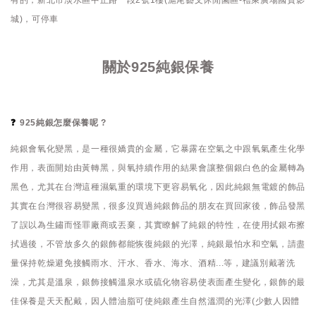
有的，新北市淡水區中正路一段2號1樓(滬尾藝文休閒園區-禮萊廣場國賓影
城)，可停車
關於925純銀保養
❓
925純銀怎麼保養呢 ?
純銀會氧化變黑，是一種很嬌貴的金屬，它暴露在空氣之中跟氧氣產生化學
作用，表面開始由黃轉黑，與氧持續作用的結果會讓整個銀白色的金屬轉為
黑色，尤其在台灣這種濕氣重的環境下更容易氧化，因此純銀無電鍍的飾品
其實在台灣很容易變黑，很多沒買過純銀飾品的朋友在買回家後，飾品發黑
了誤以為生鏽而怪罪廠商或丟棄，其實瞭解了純銀的特性，在使用拭銀布擦
拭過後，不管放多久的銀飾都能恢復純銀的光澤，純銀最怕水和空氣，請盡
量保持乾燥避免接觸雨水、汗水、香水、海水、酒精...等，建議別戴著洗
澡，尤其是溫泉，銀飾接觸溫泉水或硫化物容易使表面產生變化，銀飾的最
佳保養是天天配戴，因人體油脂可使純銀產生自然溫潤的光澤(少數人因體