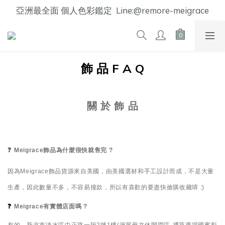
亞洲最全面 個人色彩鑑定  Line:@remore-meigrace
飾 品
F A Q
關 於 飾 品
❓
Meigrace飾品為什麼很快就售完
?
因為Meigrace飾品貨源來自美國，由美國選材和手工設計而成，不是大量
生產，因此數量不多，不容易撞款，所以有喜歡的要盡快搶購收藏唷 :)
❓
Meigrace有實體店面嗎
?