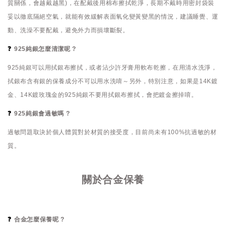
質關係，會越戴越黑)，在配戴後用棉布擦拭乾淨，長期不戴時用密封袋裝
妥以徹底隔絕空氣，就能有效緩解表面氧化變黃變黑的情況，建議睡覺、運
動、洗澡不要配戴，避免外力而損壞斷裂。
❓
925純銀怎麼清潔呢 ?
925純銀可以用拭銀布擦拭，或者沾少許牙膏用軟布乾擦，在用清水洗淨，
拭銀布含有銀的保養成分不可以用水洗唷～另外，特別注意，如果是14K鍍
金、14K鍍玫瑰金的925純銀不要用拭銀布擦拭，會把鍍金擦掉唷。
❓
925純銀會過敏嗎 ?
過敏問題取決於個人體質對於材質的接受度，目前尚未有100%抗過敏的材
質。
關於合金保養
❓
合金怎麼保養呢 ?