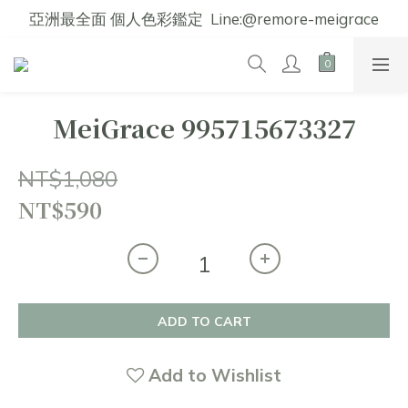
亞洲最全面 個人色彩鑑定  Line:@remore-meigrace
MeiGrace 995715673327
NT$1,080
NT$590
ADD TO CART
Add to Wishlist