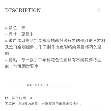
DESCRIPTION
⋆ 顏色：灰
⋆ 尺寸：更新中
⋆ 來自進口高品質專櫃服飾裁剪過程中的優質邊角材料
及進口金屬綴飾，手工製作出色彩繽紛豐富輕巧的髮
飾
⋆ 特點：每一款手工布料花色位置略有不同其獨特之
處，可微調鬆緊度
⋯⋯
⋯⋯⋯⋯
ᴹ ᴱ ᴵ ᴳ ᴿ ᴬ ᶜ ᴱ ⋯⋯⋯⋯
⋯⋯
關於時間 ⋅⋊
⋉⋅
下單後，約3天內出貨
。台灣實體門市同步販售中。