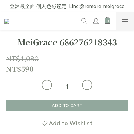
亞洲最全面 個人色彩鑑定  Line:@remore-meigrace
MeiGrace 686276218343
NT$1,080
NT$590
ADD TO CART
Add to Wishlist