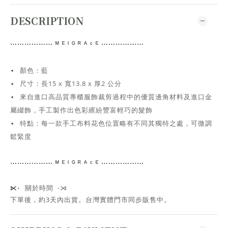
DESCRIPTION
⋯⋯
⋯⋯⋯⋯
ᴹ ᴱ ᴵ ᴳ ᴿ ᴬ ᶜ ᴱ ⋯⋯⋯⋯
⋯⋯
顏色：藍
⋆
尺寸：
長15 x 寬13.8 x 厚2 公分
⋆
來自進口高品質專櫃服飾裁剪過程中的優質邊角材料及進口金
⋆
屬綴飾，手工
製作出色彩繽紛豐富輕巧的髮飾
特點：每一款手工布料花色位置略有不同其獨特之處，可微調
⋆
鬆緊度
⋯⋯
⋯⋯⋯⋯
ᴹ ᴱ ᴵ ᴳ ᴿ ᴬ ᶜ ᴱ ⋯⋯⋯⋯
⋯⋯
關於時間 ⋅⋊
⋉⋅
下單後，約3天內出貨
。台灣實體門市同步販售中。