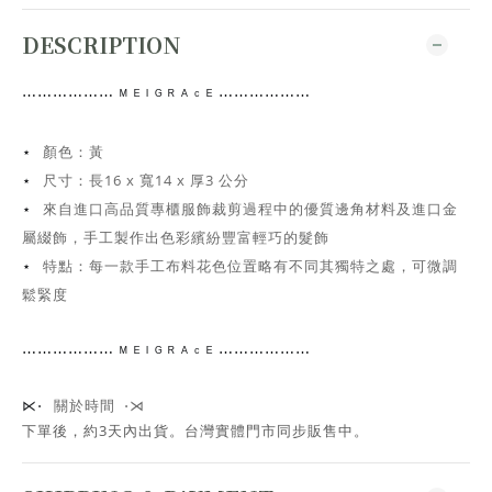
DESCRIPTION
⋯⋯
⋯⋯⋯⋯
ᴹ ᴱ ᴵ ᴳ ᴿ ᴬ ᶜ ᴱ ⋯⋯⋯⋯
⋯⋯
顏色：黃
⋆
尺寸：
長16 x 寬14 x 厚3 公分
⋆
來自進口高品質專櫃服飾裁剪過程中的優質邊角材料及進口金
⋆
屬綴飾，手工
製作出色彩繽紛豐富輕巧的髮飾
特點：每一款手工布料花色位置略有不同其獨特之處，可微調
⋆
鬆緊度
⋯⋯
⋯⋯⋯⋯
ᴹ ᴱ ᴵ ᴳ ᴿ ᴬ ᶜ ᴱ ⋯⋯⋯⋯
⋯⋯
關於時間 ⋅⋊
⋉⋅
下單後，約3天內出貨
。台灣實體門市同步販售中。