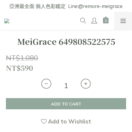
亞洲最全面 個人色彩鑑定  Line:@remore-meigrace
MeiGrace 649808522575
NT$1,080
NT$590
ADD TO CART
Add to Wishlist