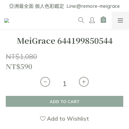
亞洲最全面 個人色彩鑑定  Line:@remore-meigrace
MeiGrace 644199850544
NT$1,080
NT$590
ADD TO CART
Add to Wishlist