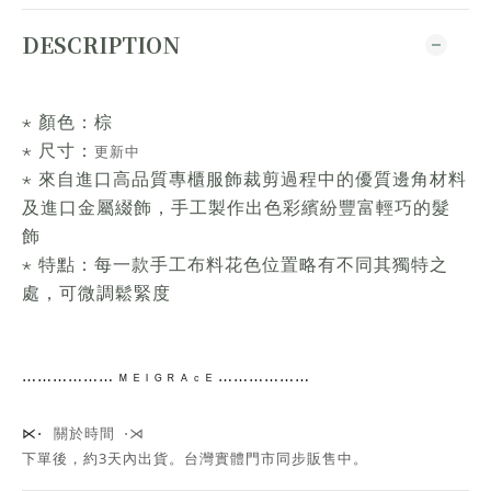
DESCRIPTION
⋆ 顏色：棕
⋆ 尺寸：
更新中
⋆ 來自進口高品質專櫃服飾裁剪過程中的優質邊角材料
及進口金屬綴飾，手工製作出色彩繽紛豐富輕巧的髮
飾
⋆ 特點：每一款手工布料花色位置略有不同其獨特之
處，可微調鬆緊度
⋯⋯
⋯⋯⋯⋯
ᴹ ᴱ ᴵ ᴳ ᴿ ᴬ ᶜ ᴱ ⋯⋯⋯⋯
⋯⋯
關於時間 ⋅⋊
⋉⋅
下單後，約3天內出貨
。台灣實體門市同步販售中。