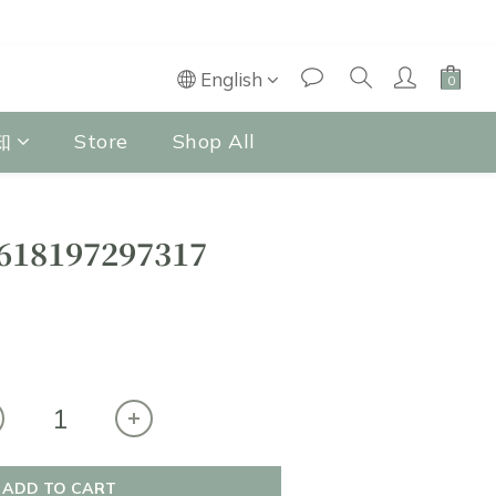
English
知
Store
Shop All
618197297317
ADD TO CART