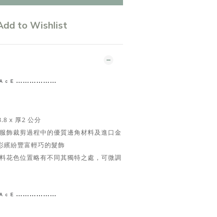
Add to Wishlist
 ᴿ ᴬ ᶜ ᴱ ⋯⋯⋯⋯
⋯⋯
3.8 x 厚2 公分
服飾裁剪過程中的優質邊角材料及進口金
彩繽紛豐富輕巧的髮飾
料花色位置略有不同其獨特之處，可微調
 ᴿ ᴬ ᶜ ᴱ ⋯⋯⋯⋯
⋯⋯