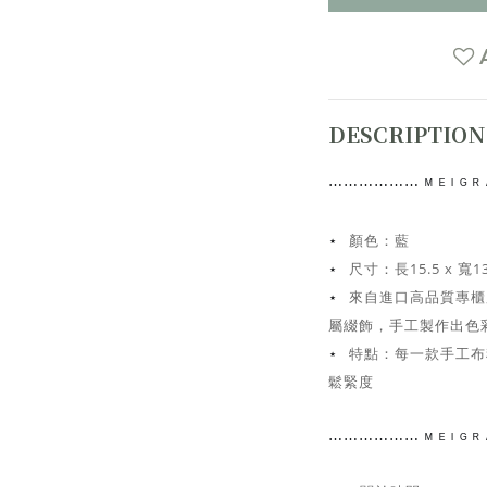
DESCRIPTION
⋯⋯
⋯⋯⋯⋯
ᴹ ᴱ ᴵ ᴳ
顏色：藍
⋆
尺寸：
長15.5 x 寬1
⋆
來自進口高品質專櫃
⋆
屬綴飾，手工
製作出色
特點：每一款手工布
⋆
鬆緊度
⋯⋯
⋯⋯⋯⋯
ᴹ ᴱ ᴵ ᴳ