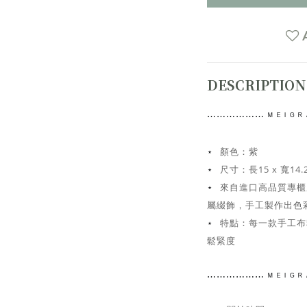
DESCRIPTION
⋯⋯
⋯⋯⋯⋯
ᴹ ᴱ ᴵ ᴳ
顏色：紫
⋆
尺寸：
長15 x 寬14.
⋆
來自進口高品質專櫃
⋆
屬綴飾，手工
製作出色
特點：每一款手工布
⋆
鬆緊度
⋯⋯
⋯⋯⋯⋯
ᴹ ᴱ ᴵ ᴳ