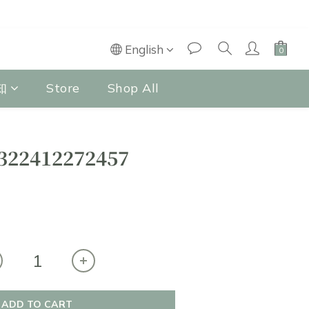
English
知
Store
Shop All
322412272457
ADD TO CART