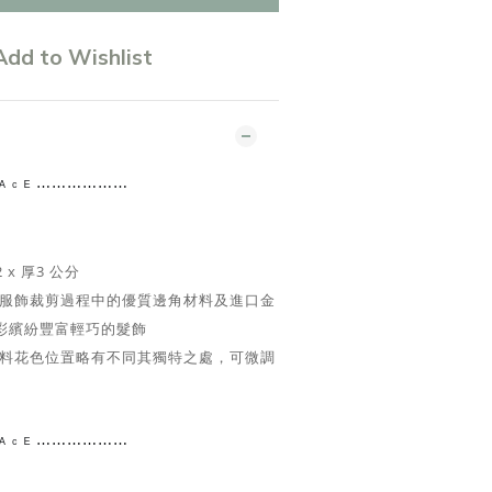
Add to Wishlist
 ᴿ ᴬ ᶜ ᴱ ⋯⋯⋯⋯
⋯⋯
2 x 厚3 公分
服飾裁剪過程中的優質邊角材料及進口金
彩繽紛豐富輕巧的髮飾
料花色位置略有不同其獨特之處，可微調
 ᴿ ᴬ ᶜ ᴱ ⋯⋯⋯⋯
⋯⋯