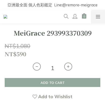
亞洲最全面 個人色彩鑑定  Line:@remore-meigrace
MeiGrace 293993370309
NT$1,080
NT$590
ADD TO CART
Add to Wishlist