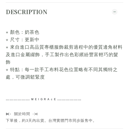
DESCRIPTION
⋆ 顏色：奶茶色
⋆ 尺寸：更新中
⋆ 來自進口高品質專櫃服飾裁剪過程中的優質邊角材料
及進口金屬綴飾，手工製作出色彩繽紛豐富輕巧的髮
飾
⋆ 特點：每一款手工布料花色位置略有不同其獨特之
處，可微調鬆緊度
⋯⋯
⋯⋯⋯⋯
ᴹ ᴱ ᴵ ᴳ ᴿ ᴬ ᶜ ᴱ ⋯⋯⋯⋯
⋯⋯
關於時間 ⋅⋊
⋉⋅
下單後，約3天內出貨
。台灣實體門市同步販售中。