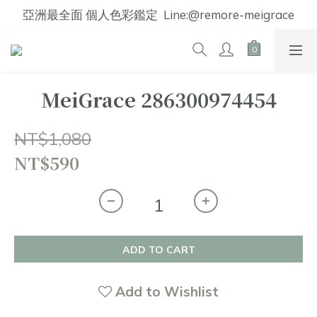
亞洲最全面 個人色彩鑑定  Line:@remore-meigrace
MeiGrace 286300974454
NT$1,080
NT$590
ADD TO CART
Add to Wishlist