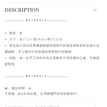
DESCRIPTION
⋯⋯
⋯⋯⋯⋯
ᴹ ᴱ ᴵ ᴳ ᴿ ᴬ ᶜ ᴱ ⋯⋯⋯⋯
⋯⋯
顏色：黃
⋆
尺寸：
長17.2 x 寬14.8 x 厚5.5 公分
⋆
來自進口高品質專櫃服飾裁剪過程中的優質邊角材料及進口金
⋆
屬綴飾，手工
製作出色彩繽紛豐富輕巧的髮飾
特點：每一款手工布料花色位置略有不同其獨特之處，可微調
⋆
鬆緊度
⋯⋯
⋯⋯⋯⋯
ᴹ ᴱ ᴵ ᴳ ᴿ ᴬ ᶜ ᴱ ⋯⋯⋯⋯
⋯⋯
關於時間 ⋅⋊
⋉⋅
下單後，約3天內出貨
。台灣實體門市同步販售中。