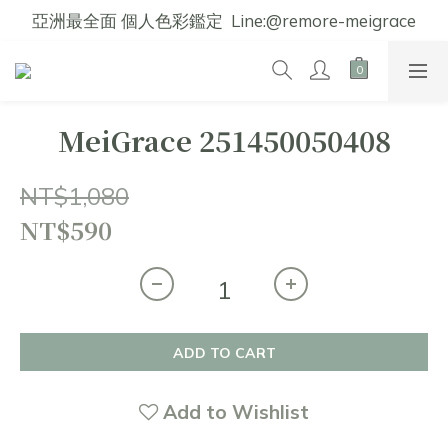
亞洲最全面 個人色彩鑑定  Line:@remore-meigrace
MeiGrace 251450050408
NT$1,080
NT$590
ADD TO CART
Add to Wishlist