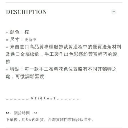
DESCRIPTION
⋆ 顏色：棕
⋆ 尺寸：
更新中
⋆ 來自進口高品質專櫃服飾裁剪過程中的優質邊角材料
及進口金屬綴飾，手工製作出色彩繽紛豐富輕巧的髮
飾
⋆ 特點：每一款手工布料花色位置略有不同其獨特之
處，可微調鬆緊度
⋯⋯
⋯⋯⋯⋯
ᴹ ᴱ ᴵ ᴳ ᴿ ᴬ ᶜ ᴱ ⋯⋯⋯⋯
⋯⋯
關於時間 ⋅⋊
⋉⋅
下單後，約3天內出貨
。台灣實體門市同步販售中。