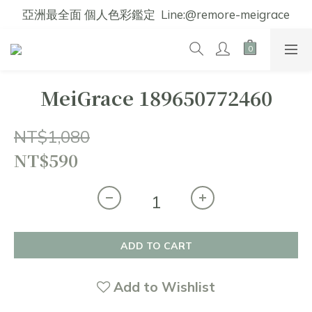
亞洲最全面 個人色彩鑑定  Line:@remore-meigrace
MeiGrace 189650772460
NT$1,080
NT$590
ADD TO CART
Add to Wishlist