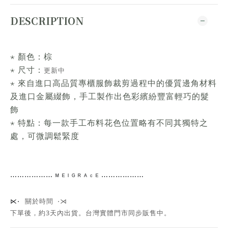
DESCRIPTION
⋆ 顏色：棕
⋆ 尺寸：
更新中
⋆ 來自進口高品質專櫃服飾裁剪過程中的優質邊角材料
及進口金屬綴飾，手工製作出色彩繽紛豐富輕巧的髮
飾
⋆ 特點：每一款手工布料花色位置略有不同其獨特之
處，可微調鬆緊度
⋯⋯
⋯⋯⋯⋯
ᴹ ᴱ ᴵ ᴳ ᴿ ᴬ ᶜ ᴱ ⋯⋯⋯⋯
⋯⋯
關於時間 ⋅⋊
⋉⋅
下單後，約3天內出貨
。台灣實體門市同步販售中。