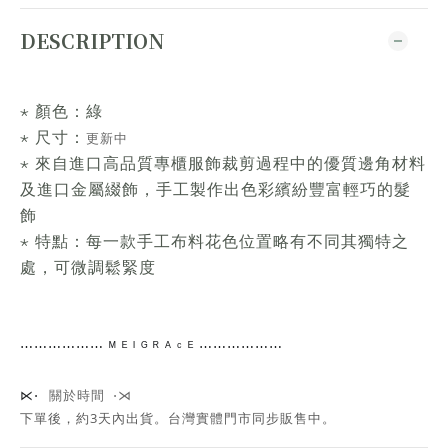
DESCRIPTION
⋆ 顏色：綠
⋆ 尺寸：
更新中
⋆ 來自進口高品質專櫃服飾裁剪過程中的優質邊角材料
及進口金屬綴飾，手工製作出色彩繽紛豐富輕巧的髮
飾
⋆ 特點：每一款手工布料花色位置略有不同其獨特之
處，可微調鬆緊度
⋯⋯
⋯⋯⋯⋯
ᴹ ᴱ ᴵ ᴳ ᴿ ᴬ ᶜ ᴱ ⋯⋯⋯⋯
⋯⋯
關於時間 ⋅⋊
⋉⋅
下單後，約3天內出貨
。台灣實體門市同步販售中。