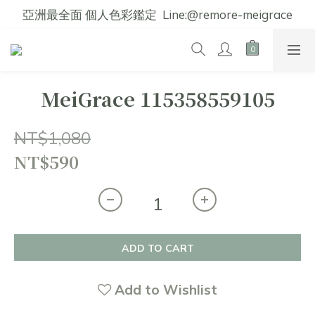
亞洲最全面 個人色彩鑑定  Line:@remore-meigrace
MeiGrace 115358559105
NT$1,080
NT$590
ADD TO CART
Add to Wishlist