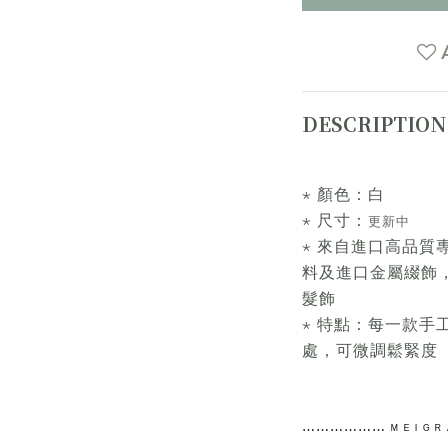
DESCRIPTION
⋆ 顏色：白
⋆ 尺寸：
更新中
⋆ 來自進口高品質
料及進口金屬綴飾
髮飾
⋆ 特點：每一款手
處，可微調鬆緊度
⋯⋯
⋯⋯⋯⋯
ᴹ ᴱ ᴵ ᴳ