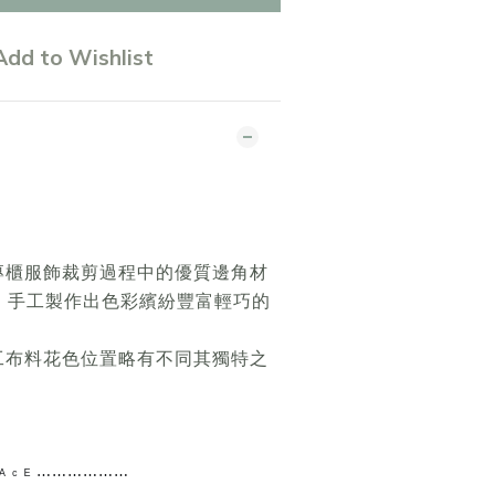
Add to Wishlist
專櫃服飾裁剪過程中的優質邊角材
，手工製作出色彩繽紛豐富輕巧的
工布料花色位置略有不同其獨特之
 ᴿ ᴬ ᶜ ᴱ ⋯⋯⋯⋯
⋯⋯