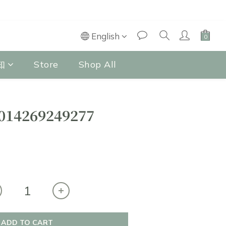
English
知
Store
Shop All
014269249277
ADD TO CART